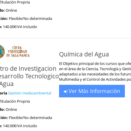
Titulación Propria
do:
Online
ión:
Flexible/No determinada
o:
140.00€IVA Incluido
Química del Agua
El Objetivo principal de los cursos que of
tro de Investigacion
en el área de la Ciencia, Tecnología y Ge
adaptados a las necesidades de los futur
esarrollo Tecnologico
Multimedia y el Control de Actividades por
 Agua
Ver Más Información
oría
Gestión medioambiental
Titulación Propria
do:
Online
ión:
Flexible/No determinada
o:
140.00€IVA Incluido