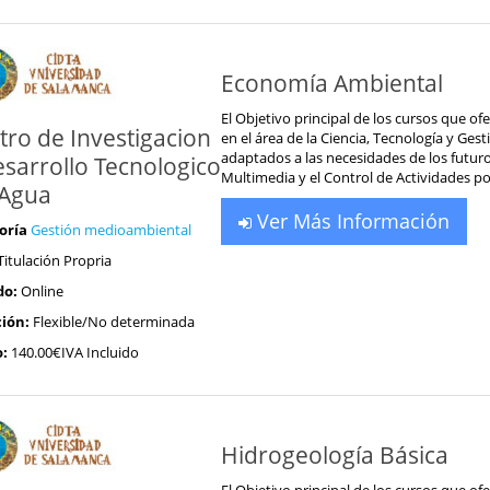
Economía Ambiental
El Objetivo principal de los cursos que of
tro de Investigacion
en el área de la Ciencia, Tecnología y Ge
adaptados a las necesidades de los futur
esarrollo Tecnologico
Multimedia y el Control de Actividades por
 Agua
Ver Más Información
oría
Gestión medioambiental
Titulación Propria
do:
Online
ión:
Flexible/No determinada
o:
140.00€IVA Incluido
Hidrogeología Básica
El Objetivo principal de los cursos que of