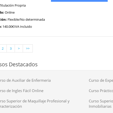
Titulación Propria
do:
Online
ión:
Flexible/No determinada
o:
140.00€IVA Incluido
2
3
>
>>
sos Destacados
rso de Auxiliar de Enfermería
Curso de Expe
rso de Ingles Fácil Online
Curso Práctico
rso Superior de Maquillaje Profesional y
Curso Superio
racterización
Inmobiliarias