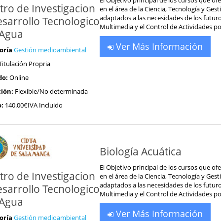
tro de Investigacion
en el área de la Ciencia, Tecnología y Ge
adaptados a las necesidades de los futur
esarrollo Tecnologico
Multimedia y el Control de Actividades por
 Agua
Ver Más Información
oría
Gestión medioambiental
Titulación Propria
do:
Online
ión:
Flexible/No determinada
o:
140.00€IVA Incluido
Biología Acuática
El Objetivo principal de los cursos que of
tro de Investigacion
en el área de la Ciencia, Tecnología y Ge
adaptados a las necesidades de los futur
esarrollo Tecnologico
Multimedia y el Control de Actividades por
 Agua
Ver Más Información
oría
Gestión medioambiental