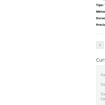
Tipo:
Méto
Durac
Preci
1
Cur
Cu
Cu
Cu
Ca