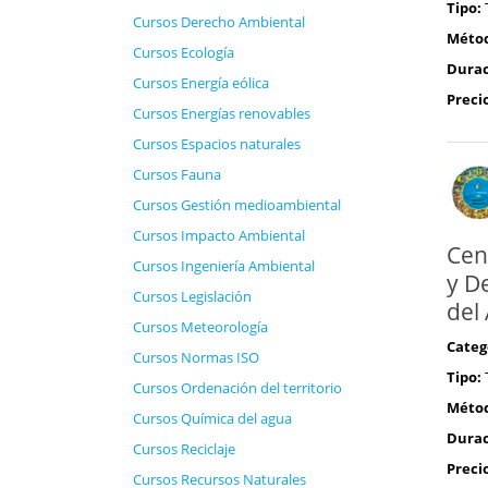
Tipo:
Cursos Derecho Ambiental
Méto
Cursos Ecología
Durac
Cursos Energía eólica
Preci
Cursos Energías renovables
Cursos Espacios naturales
Cursos Fauna
Cursos Gestión medioambiental
Cursos Impacto Ambiental
Cen
Cursos Ingeniería Ambiental
y D
Cursos Legislación
del
Cursos Meteorología
Categ
Cursos Normas ISO
Tipo:
Cursos Ordenación del territorio
Méto
Cursos Química del agua
Durac
Cursos Reciclaje
Preci
Cursos Recursos Naturales