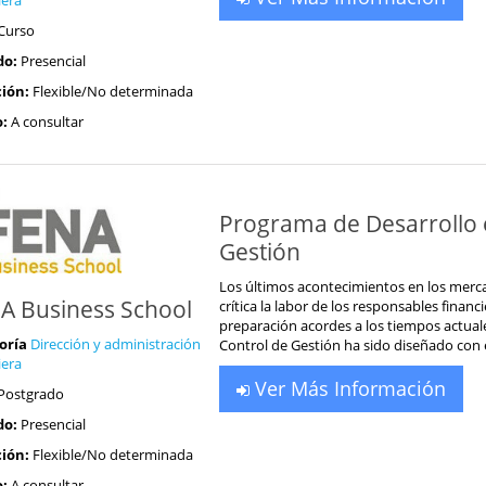
Curso
do:
Presencial
ión:
Flexible/No determinada
o:
A consultar
Programa de Desarrollo e
Gestión
Los últimos acontecimientos en los merc
A Business School
crítica la labor de los responsables financ
preparación acordes a los tiempos actuale
oría
Dirección y administración
Control de Gestión ha sido diseñado con el
iera
Ver Más Información
Postgrado
do:
Presencial
ión:
Flexible/No determinada
o:
A consultar