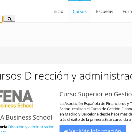
Inicio
Cursos
Escuelas
For
rsos Dirección y administrac
Curso Superior en Gestió
La Asociación Española de Financieros y 
School realizan el Curso de Gestión Fina
en Madrid y Barcelona desde hace más de u
A Business School
trás el éxito de la primera.Este curso da 
oría
Dirección y administración
Ver Más Información
iera