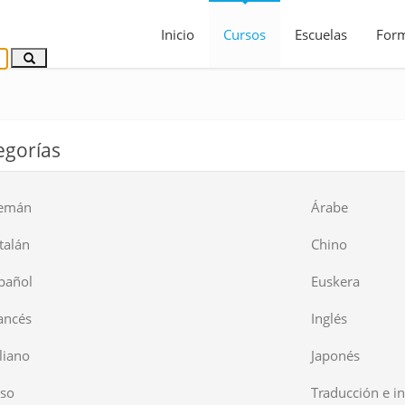
Inicio
Cursos
Escuelas
For
egorías
emán
Árabe
talán
Chino
pañol
Euskera
ancés
Inglés
aliano
Japonés
so
Traducción e in