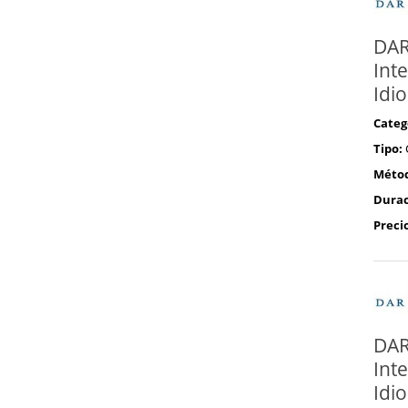
DAR
Inte
Idi
Categ
Tipo:
Méto
Durac
Preci
DAR
Inte
Idi