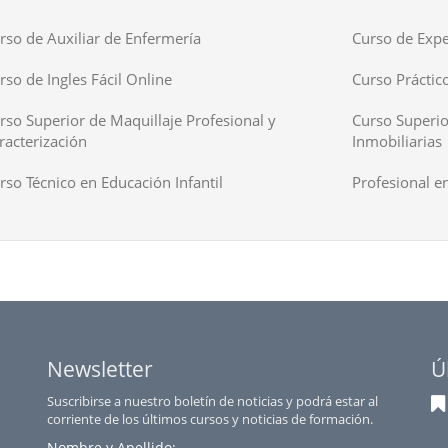
rso de Auxiliar de Enfermería
Curso de Expe
rso de Ingles Fácil Online
Curso Práctico
rso Superior de Maquillaje Profesional y
Curso Superio
racterización
Inmobiliarias
rso Técnico en Educación Infantil
Profesional en
Newsletter
Ú
Suscribirse a nuestro boletín de noticias y podrá estar al
corriente de los últimos cursos y noticias de formación.
Nombre y Apellido: