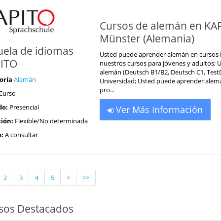
Cursos de alemán en KAP
Münster (Alemania)
uela de idiomas
Usted puede aprender alemán en cursos i
ITO
nuestros cursos para jóvenes y adultos; 
alemán (Deutsch B1/B2, Deutsch C1, TestD
oría
Alemán
Universidad; Usted puede aprender alemán 
pro...
Curso
do:
Presencial
Ver Más Información
ión:
Flexible/No determinada
o:
A consultar
2
3
4
5
>
>>
sos Destacados