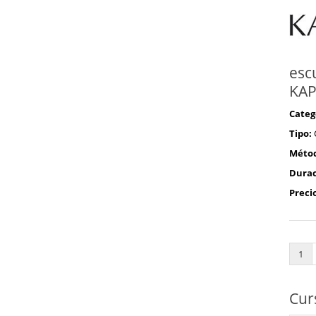
esc
KAP
Categ
Tipo:
Méto
Durac
Preci
1
Cur