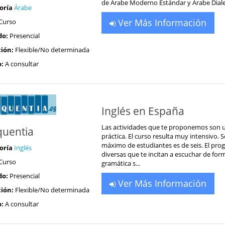
de Árabe Moderno Estándar y Árabe Dialect
oría
Árabe
Ver Más Información
Curso
do:
Presencial
ión:
Flexible/No determinada
o:
A consultar
Inglés en España
Las actividades que te proponemos son u
quentia
práctica. El curso resulta muy intensivo. 
máximo de estudiantes es de seis. El prog
oría
Inglés
diversas que te incitan a escuchar de for
Curso
gramática s...
do:
Presencial
Ver Más Información
ión:
Flexible/No determinada
o:
A consultar