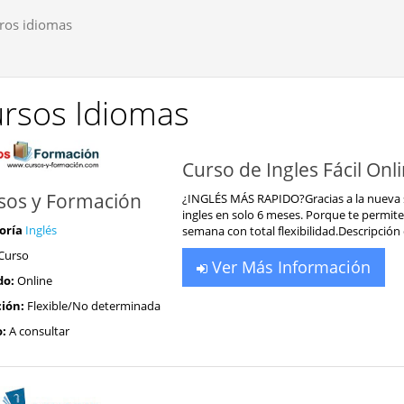
ros idiomas
rsos Idiomas
Curso de Ingles Fácil Onl
sos y Formación
¿INGLÉS MÁS RAPIDO?Gracias a la nueva 
ingles en solo 6 meses. Porque te permite v
oría
Inglés
semana con total flexibilidad.Descripción d
Curso
Ver Más Información
do:
Online
ión:
Flexible/No determinada
o:
A consultar