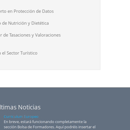
rto en Protección de Datos
 de Nutrición y Dietética
r de Tasaciones y Valoraciones
 el Sector Turístico
ltimas Noticias
Curriculum Europeo
En breve, estará funcionando completamente la
sección Bolsa de Formadores. Aquí podréis insertar el