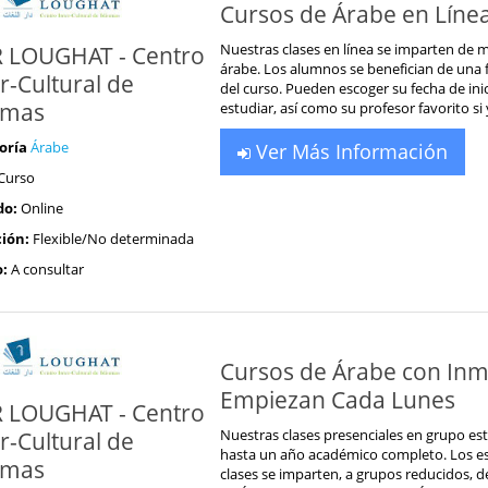
Cursos de Árabe en Líne
Nuestras clases en línea se imparten de m
 LOUGHAT - Centro
árabe. Los alumnos se benefician de una fl
r-Cultural de
del curso. Pueden escoger su fecha de ini
omas
estudiar, así como su profesor favorito si
oría
Árabe
Ver Más Información
Curso
do:
Online
ión:
Flexible/No determinada
o:
A consultar
Cursos de Árabe con Inm
Empiezan Cada Lunes
 LOUGHAT - Centro
Nuestras clases presenciales en grupo e
r-Cultural de
hasta un año académico completo. Los es
omas
clases se imparten, a grupos reducidos, d