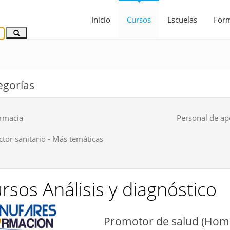
Inicio
Cursos
Escuelas
For
egorías
rmacia
Personal de a
ctor sanitario - Más temáticas
rsos Análisis y diagnóstico
Promotor de salud (Ho