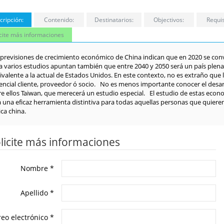
cripción:
Contenido:
Destinatarios:
Objectivos:
Requis
icite más informaciones
 previsiones de crecimiento económico de China indican que en 2020 se con
ea varios estudios apuntan también que entre 2040 y 2050 será un país plen
ivalente a la actual de Estados Unidos. En este contexto, no es extraño que
encial cliente, proveedor ó socio. No es menos importante conocer el desarro
re ellos Taiwan, que merecerá un estudio especial. El estudio de estas eco
á una eficaz herramienta distintiva para todas aquellas personas que quiere
ca china.
licite más informaciones
Nombre
*
Apellido
*
reo electrónico
*