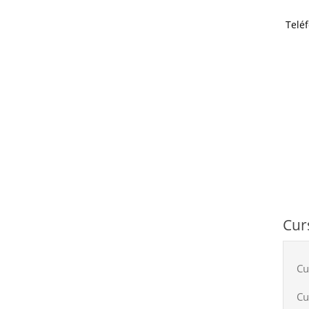
Telé
Cur
Cu
Cu