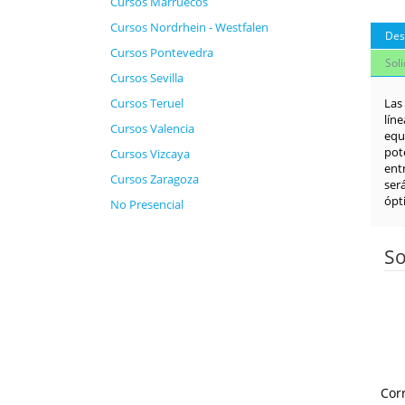
Cursos Marruecos
Cursos Nordrhein - Westfalen
Des
Cursos Pontevedra
Sol
Cursos Sevilla
Cursos Teruel
Las
lín
Cursos Valencia
equ
pot
Cursos Vizcaya
ent
Cursos Zaragoza
ser
ópti
No Presencial
So
Cor