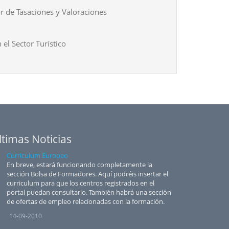
r de Tasaciones y Valoraciones
 el Sector Turístico
ltimas Noticias
Curriculum Europeo
En breve, estará funcionando completamente la
sección Bolsa de Formadores. Aquí podréis insertar el
curriculum para que los centros registrados en el
portal puedan consultarlo. También habrá una sección
de ofertas de empleo relacionadas con la formación.
14-09-2010