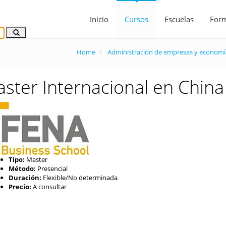
Inicio
Cursos
Escuelas
For
Home
Administración de empresas y economí
ster Internacional en China
Tipo:
Master
Método:
Presencial
Duración:
Flexible/No determinada
Precio:
A consultar