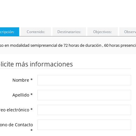
cripción:
Contenido:
Destinatarios:
Objectivos:
Observ
so en modalidad semipresencial de 72 horas de duración , 60 horas presencia
licite más informaciones
Nombre
*
Apellido
*
reo electrónico
*
fono de Contacto
*