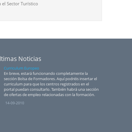
 el Sector Turístico
ltimas Noticias
Curriculum Europeo
En breve, estará funcionando completamente la
sección Bolsa de Formadores. Aquí podréis insertar el
curriculum para que los centros registrados en el
portal puedan consultarlo. También habrá una sección
de ofertas de empleo relacionadas con la formación.
14-09-2010