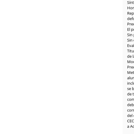
Sín
Hom
Repe
def
Pre
El p
Sin
Sin
Eval
Tit
de 
Mod
Prec
Meto
alu
incl
se b
de t
comp
debe
cor
del
CEC
a A