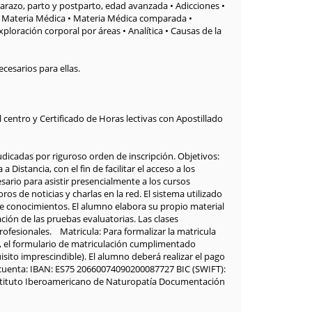
arazo, parto y postparto, edad avanzada • Adicciones •
 Materia Médica • Materia Médica comparada •
xploración corporal por áreas • Analítica • Causas de la
ecesarios para ellas.
centro y Certificado de Horas lectivas con Apostillado
djudicadas por riguroso orden de inscripción. Objetivos:
istancia, con el fin de facilitar el acceso a los
ario para asistir presencialmente a los cursos
s de noticias y charlas en la red. El sistema utilizado
 de conocimientos. El alumno elabora su propio material
ación de las pruebas evaluatorias. Las clases
profesionales. Matricula: Para formalizar la matricula
ax, el formulario de matriculación cumplimentado
ito imprescindible). El alumno deberá realizar el pago
e cuenta: IBAN: ES75 20660074090200087727 BIC (SWIFT):
stituto Iberoamericano de Naturopatía Documentación