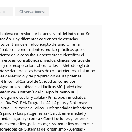
itos:
Observaciones:
plena expresión de la fuerza vital del individuo. Se
uración. Hay diferentes corrientes de escuelas
 nos centramos en el concepto del síndrome, la
ópata con conocimientos teórico-prácticos que le
ento de la consulta. Repertorizar e identificar el
rosas: consultorios privados, clínicas, centros de
vos y de recuperación, laboratorios… Metodología de
eoría se dan todas las bases de conocimientos. El alumno
base del estudio y de preparación de las pruebas
.N.B. con el Control de Calidad asi como por
ignaturas y unidades didácticas.MC | Medicina
 Anatómica• Anatomía del cuerpo humano BC |
iología molecular y celular• Principios inmediatos,
es• Rx, TAC, RM, Ecografías SS | Signos y Síntomas•
bitual • Primeros auxilios • Enfermedades infecciosas
l Organon • Las patogenesias • Salud, enfermedad y
ermedad aguda y crónica • Constituciones y terrenos •
ndes remedios (policrestos) • 66 Remedios menores •
Homeopática• Sistemas del organismo • Alergias •