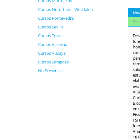
Cursos Marruecos
Cursos Nordrhein - Westfalen
Des
Cursos Pontevedra
Sol
Cursos Sevilla
Cursos Teruel
Des
fund
Cursos Valencia
hom
con
Cursos Vizcaya
perm
Cursos Zaragoza
rem
sal
No Presencial
estu
elab
eval
AIS
Con
Biod
enzi
Fis
FSH
fue
Aná
18 