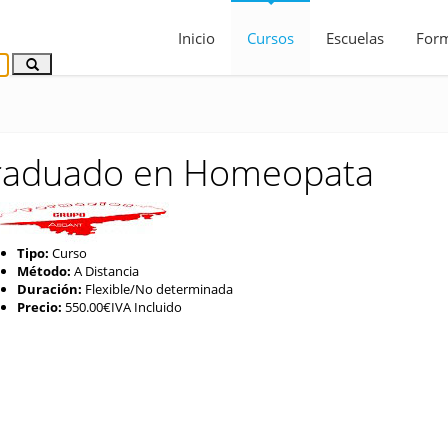
Inicio
Cursos
Escuelas
For
raduado en Homeopata
Tipo:
Curso
Método:
A Distancia
Duración:
Flexible/No determinada
Precio:
550.00€IVA Incluido