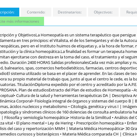
cripción:
Contenido:
Destinatarios:
Objectivos:
Requis
icite más informaciones
cripción y ObjetivosLa Homeopatía es un sistema terapéutico que persigue la 
amenta en tres principios: el Vitalista, el de los Semejantes y el de la Autoc
eopáticas, pero en el Instituto huimos de etiquetas y, a la hora de formar,
stitución y la clínica homeopática.La finalidad es formar un terapeuta home
itan ejercitarse con destreza en la toma del caso, el tratamiento y el seguimi
edio. Duración 2400 HORAS Salidas profesionalesCada vez más amplias y nume
ud, balnearios, spas, comercios herbodietéticos, farmacias, centros deporti
dioEl sistema utilizado se basa en el placer de aprender. En las clases de t
ora su propio material de trabajo que, junto al que el centro le cede, es la 
uatorias. TitulaciónDiploma expedido por el centro y acreditado por la A.P.E
PROSANA. Plan de estudiosExtracto del Plan de estudios de Homeopatía –As
ceptual• Cultura de la salud y herramientas terapéuticas DA | Descriptiva
inámica Corporal• Fisiología integral de órganos y sistemas del cuerpo B | B
mas, ácidos nucleicos y metabolismo • Citología, genética y virus I | Imágen
iopatología y síndromes clínicos de 160 dolencias de consulta ambulatoria ha
 | Filosofía y semiología homeopática• Historia de la Similitud • Análisis de
rza vital • El plano mental • Ley de Hering • Prescripción homeopática • Enf
lisis del caso y repertorización MMH | Materia Médica Homeopática• 30 Gra
Remedios curiosos y bioterápicos • Materia Médica comparada CH | Clínica 