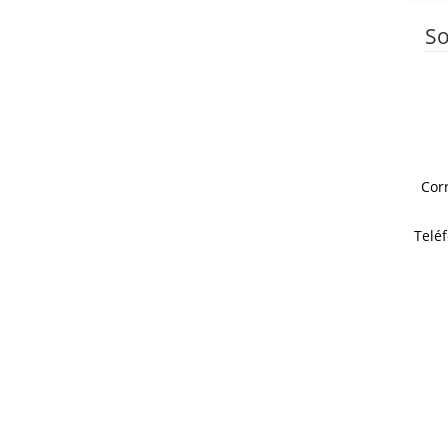
So
Cor
Telé