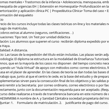
tomas mentales • Trastornos de la infancia • Adolescencia, menopausia, emb
eopatía de urgencias EH | Extensión en Homeopatía• Profundización en la
rtorización y aplicación clínica PC | Propedéutica Clínica• Toma del caso • E
ormación del esqueleto
cio
recio de los cursos incluye todas las clases teóricas on-line y los materiales n
 pago de matrículas.
 cobros extras al alumno (seguros, certificaciones…)
uaciones: Tipo test. Un Test por unidad didáctica
ulación: Los alumnos que superen el curso recibirán diploma expedido por el 
la Haya.
alidad: A distancia.
io: Las tasas de la expedición del título están incluidas. Las plazas serán a
dología: El diploma se estructura en la modalidad de Enseñanza Tutorizada a D
mnos, que en la mayoría de los casos no disponen del tiempo concreto neces
uyendo un “Aula Virtual” de apoyo con métodos como: correo electrónico, foro
asa en el placer de aprender. En las clases de teoría se dan todas las bases
rabajo que, junto al que el centro le cede, es la base del estudio y de prepar
lementarias sirven para la consecución final de los objetivos y las salidas 
rá remitir a la Secretaría; por correo ordinario, correo electrónico o por f
rectamente, junto con la documentación requerida para ser aceptado. (Requis
 curso debe realizarse a través de transferencia bancaria en este número d
AESMM066 A nombre de A. y Sanidad Cántabra sociedad propietaria del In
djuntar: 1. Formulario de matriculación. 2. Justificante de pago del curso.