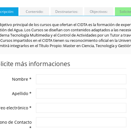
cripción:
Contenido:
Destinatarios:
Objectivos:
Solici
bjetivo principal de los cursos que ofertan el CIDTA es la formación de expert
tión del Agua. Los Cursos se diseñan con contenidos adaptados a las necesi
erna Tecnología Multimedia y el Control de Actividades por un Tutor a travé
 Cursos impartidos en el CIDTA tienen su reconocimiento oficial en la Univer
itirá integrarlos en el Título Propio: Master en Ciencia, Tecnología y Gestió
licite más informaciones
Nombre
*
Apellido
*
reo electrónico
*
fono de Contacto
*