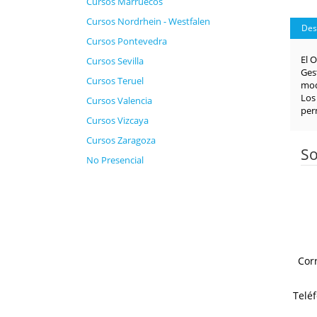
Cursos Marruecos
Cursos Nordrhein - Westfalen
Des
Cursos Pontevedra
El O
Cursos Sevilla
Ges
Cursos Teruel
mod
Los
Cursos Valencia
perm
Cursos Vizcaya
Cursos Zaragoza
So
No Presencial
Cor
Telé