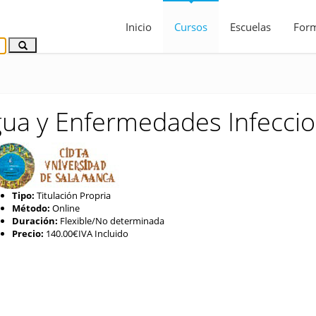
Inicio
Cursos
Escuelas
For
ua y Enfermedades Infeccio
Tipo:
Titulación Propria
Método:
Online
Duración:
Flexible/No determinada
Precio:
140.00€IVA Incluido