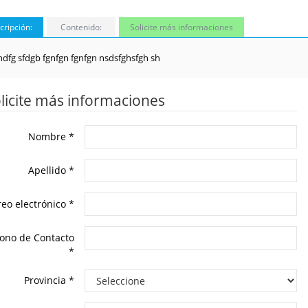
cripción:
Contenido:
Solicite más informaciones
hdfg sfdgb fgnfgn fgnfgn nsdsfghsfgh sh
licite más informaciones
Nombre
*
Apellido
*
reo electrónico
*
fono de Contacto
*
Provincia
*