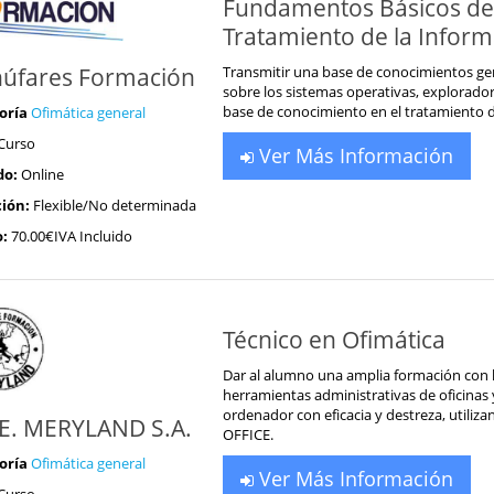
Fundamentos Básicos del
Tratamiento de la Infor
úfares Formación
Transmitir una base de conocimientos gené
sobre los sistemas operativas, explorado
base de conocimiento en el tratamiento d
oría
Ofimática general
Curso
Ver Más Información
do:
Online
ión:
Flexible/No determinada
o:
70.00€IVA Incluido
Técnico en Ofimática
Dar al alumno una amplia formación con l
herramientas administrativas de oficinas 
ordenador con eficacia y destreza, utiliz
.E. MERYLAND S.A.
OFFICE.
oría
Ofimática general
Ver Más Información