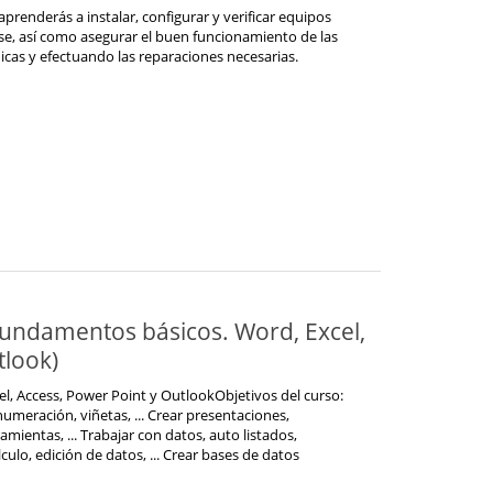
prenderás a instalar, configurar y verificar equipos
ase, así como asegurar el buen funcionamiento de las
dicas y efectuando las reparaciones necesarias.
Fundamentos básicos. Word, Excel,
tlook)
l, Access, Power Point y OutlookObjetivos del curso:
meración, viñetas, ... Crear presentaciones,
ramientas, ... Trabajar con datos, auto listados,
ulo, edición de datos, ... Crear bases de datos