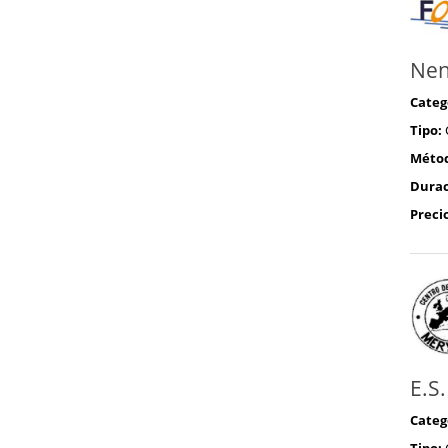
Nen
Categ
Tipo:
Méto
Durac
Preci
E.S
Categ