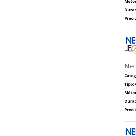
Méto
Durac
Preci
Nen
Categ
Tipo:
Méto
Durac
Preci