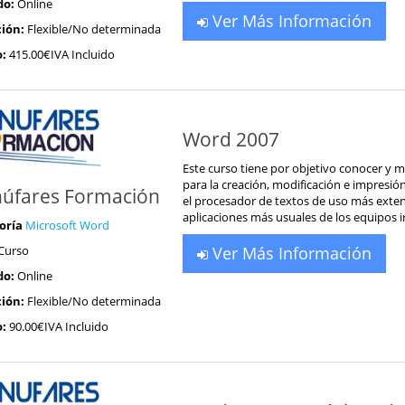
do:
Online
Ver Más Información
ión:
Flexible/No determinada
o:
415.00€IVA Incluido
Word 2007
Este curso tiene por objetivo conocer y 
para la creación, modificación e impresi
úfares Formación
el procesador de textos de uso más exten
aplicaciones más usuales de los equipos i
oría
Microsoft Word
Curso
Ver Más Información
do:
Online
ión:
Flexible/No determinada
o:
90.00€IVA Incluido