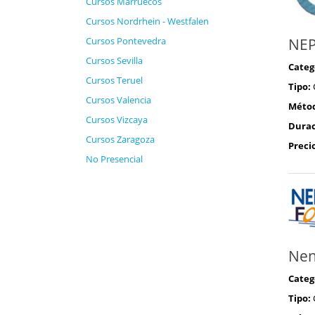
Cursos Marruecos
Cursos Nordrhein - Westfalen
Cursos Pontevedra
NE
Cursos Sevilla
Categ
Cursos Teruel
Tipo:
Cursos Valencia
Méto
Cursos Vizcaya
Durac
Cursos Zaragoza
Preci
No Presencial
Nen
Categ
Tipo: