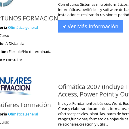
Con el curso Sistemas microinformáticos a
informáticos, periféricos y software de b
instalaciones realizando revisiones perió
PTUNOS FORMACION
Ver Más Información
oría
Ofimática general
Curso
do:
A Distancia
ión:
Flexible/No determinada
o:
A consultar
Ofimática 2007 (Incluye 
Access, Power Point y Ou
úfares Formación
Incluye: Fundamentos básicos. Word, Exce
Crear y elaborar documentos, formatos, nu
efectosespeciales, plantillas, barra de her
oría
Ofimática general
rangos,funciones, formato de hojas de calc
Curso
relacionales,creación y utiliz...