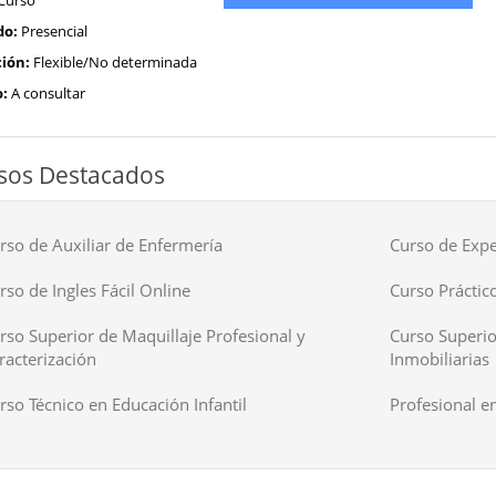
Curso
do:
Presencial
ión:
Flexible/No determinada
o:
A consultar
sos Destacados
rso de Auxiliar de Enfermería
Curso de Expe
rso de Ingles Fácil Online
Curso Práctico
rso Superior de Maquillaje Profesional y
Curso Superio
racterización
Inmobiliarias
rso Técnico en Educación Infantil
Profesional en