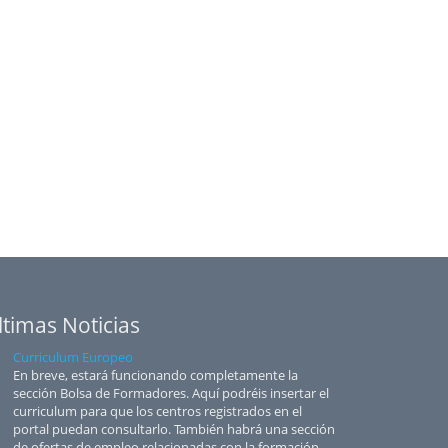
ltimas Noticias
Curriculum Europeo
En breve, estará funcionando completamente la
sección Bolsa de Formadores. Aquí podréis insertar el
curriculum para que los centros registrados en el
portal puedan consultarlo. También habrá una sección
de ofertas de empleo relacionadas con la formación.