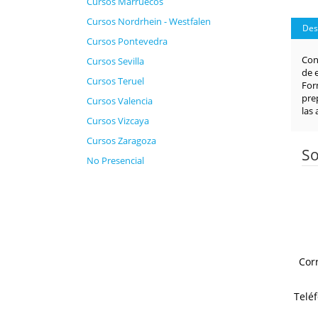
Cursos Marruecos
Cursos Nordrhein - Westfalen
Des
Cursos Pontevedra
Con
Cursos Sevilla
de 
Cursos Teruel
For
pre
Cursos Valencia
las
Cursos Vizcaya
Cursos Zaragoza
So
No Presencial
Cor
Telé