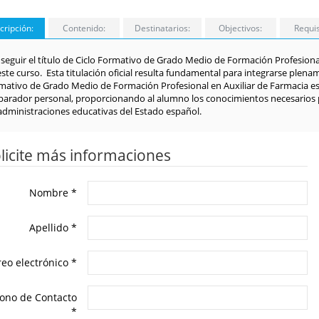
cripción:
Contenido:
Destinatarios:
Objectivos:
Requis
seguir el título de Ciclo Formativo de Grado Medio de Formación Profesional 
este curso. Esta titulación oficial resulta fundamental para integrarse plena
mativo de Grado Medio de Formación Profesional en Auxiliar de Farmacia e
parador personal, proporcionando al alumno los conocimientos necesarios p
 administraciones educativas del Estado español.
licite más informaciones
Nombre
*
Apellido
*
reo electrónico
*
fono de Contacto
*