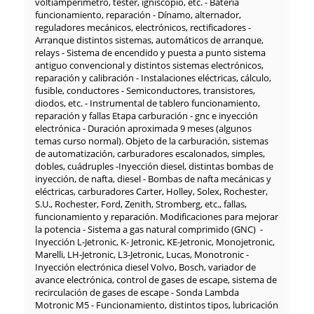
voltiamperímetro, tester, igniscopio, etc. - Batería
funcionamiento, reparación - Dínamo, alternador,
reguladores mecánicos, electrónicos, rectificadores -
Arranque distintos sistemas, automáticos de arranque,
relays - Sistema de encendido y puesta a punto sistema
antiguo convencional y distintos sistemas electrónicos,
reparación y calibración - Instalaciones eléctricas, cálculo,
fusible, conductores - Semiconductores, transistores,
diodos, etc. - Instrumental de tablero funcionamiento,
reparación y fallas Etapa carburación - gnc e inyección
electrónica - Duración aproximada 9 meses (algunos
temas curso normal). Objeto de la carburación, sistemas
de automatización, carburadores escalonados, simples,
dobles, cuádruples -Inyección diesel, distintas bombas de
inyección, de nafta, diesel - Bombas de nafta mecánicas y
eléctricas, carburadores Carter, Holley, Solex, Rochester,
S.U., Rochester, Ford, Zenith, Stromberg, etc., fallas,
funcionamiento y reparación. Modificaciones para mejorar
la potencia - Sistema a gas natural comprimido (GNC) -
Inyección L-Jetronic, K- Jetronic, KE-Jetronic, Monojetronic,
Marelli, LH-Jetronic, L3-Jetronic, Lucas, Monotronic -
Inyección electrónica diesel Volvo, Bosch, variador de
avance electrónica, control de gases de escape, sistema de
recirculación de gases de escape - Sonda Lambda
Motronic M5 - Funcionamiento, distintos tipos, lubricación