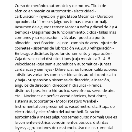
Curso de mecánica automotriz y de motos. Título de
técnico en mecánica automotriz - electricidad -
carburación - inyección y gnc Etapa Mecánica - Duración
aproximada 11 meses (algunos temas curso normal).
Resumen de algunos temas: Motor a nafta y diesel de 2 y 4
tiempos - Diagramas de funcionamiento, ciclos - fallas mas
comunes y su reparación - válvulas - puesta a punto -
afinación - rectificación - ajuste - cambio de aros - Ajuste de
cojinetes - sistemas de lubricación %u2013 refrigeración -
Embrague distintos tipos funcionamiento y reparación -
Caja de velocidad distintos tipos (caja mecánica 3 - 4 - 5
velocidades) caja semiautomática y automática - juntas
cardánicas y semiejes - Diferencial, su función calibraciones
- distintas variantes como ser blocante, autoblocante, alta
y baja - Suspensión y sistemas de dirección, alineación,
ángulos de dirección, dirección hidráulica - Frenos,
distintos tipos, freno hidráulico, servofreno, servo de aire,
etc. - Nociones de perfiles aerodinámicos, bastidores,
sistema autoportante - Motor rotativo Wankel -
Instrumental compresómetro, vacuómetro, etc. Etapa de
electricidad y electrónica del automóvil. Duración
aproximada 9 meses (algunos temas curso normal) Que es
la corriente eléctrica, conocimientos básicos, distintas
leyes y agrupaciones de resistencia. Uso de instrumental