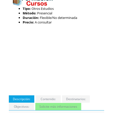
Tipo:
Otros Estudios
Método:
Presencial
Duración:
Flexible/No determinada
Precio:
A consultar
Descripción:
Contenido:
Destinatarios:
Objectivos:
Solicite más informaciones