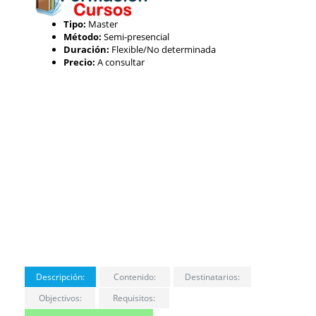
Tipo:
Master
Método:
Semi-presencial
Duración:
Flexible/No determinada
Precio:
A consultar
Descripción:
Contenido:
Destinatarios:
Objectivos:
Requisitos: